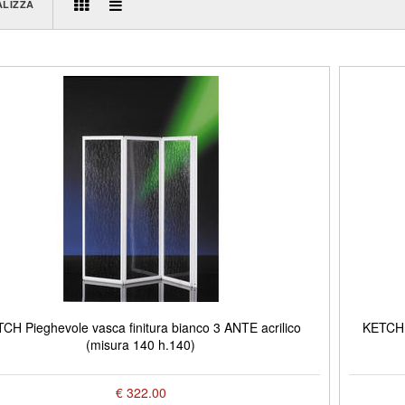
ALIZZA
CH Pieghevole vasca finitura bianco 3 ANTE acrilico
KETCH P
(misura 140 h.140)
€ 322.00