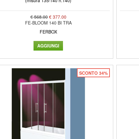
(misura 135/140 h.140)
€ 568.00
€ 377.00
FE-BLOOM 140 BI TRA
FERBOX
SCONTO 34%