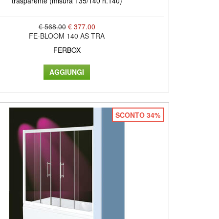
trasparente (misura 135/140 h.140)
€ 568.00
€ 377.00
FE-BLOOM 140 AS TRA
FERBOX
SCONTO 34%