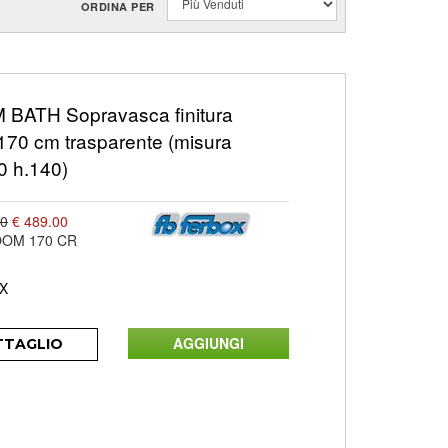
ORDINA PER
BATH Sopravasca finitura
170 cm trasparente (misura
0 h.140)
00
€ 489.00
OOM 170 CR
X
TTAGLIO