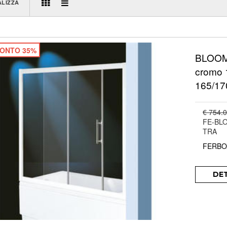
ALIZZA
ONTO 35%
BLOOM 
cromo 
165/17
€ 754.
FE-BL
TRA
FERBO
DE