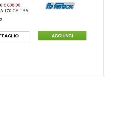
00
€ 608.00
A 170 CR TRA
X
TTAGLIO