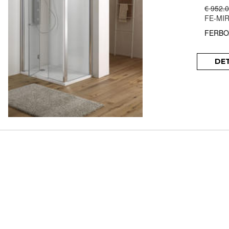
€ 952.
FE-MIR
FERBO
DE