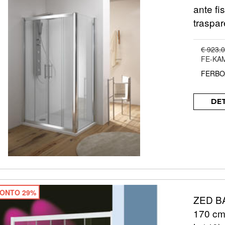
ante fi
traspar
€ 923.
FE-KA
FERBO
DE
ONTO 29%
ZED BA
170 cm