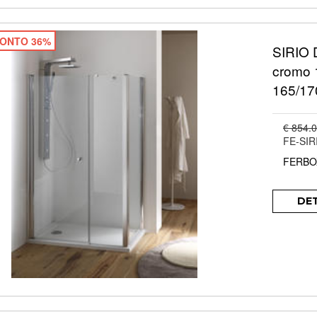
ONTO 36%
SIRIO D
cromo 
165/17
€ 854.
FE-SIR
FERBO
DE