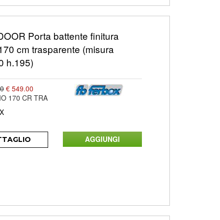
OOR Porta battente finitura
170 cm trasparente (misura
0 h.195)
00
€ 549.00
IO 170 CR TRA
X
TTAGLIO