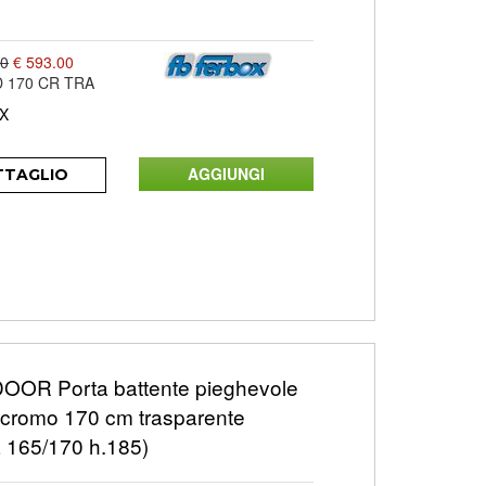
00
€ 593.00
 170 CR TRA
X
TTAGLIO
OOR Porta battente pieghevole
a cromo 170 cm trasparente
a 165/170 h.185)