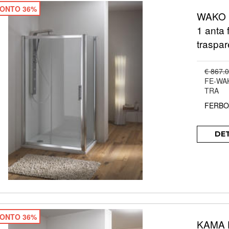
ONTO 36%
WAKO D
1 anta 
traspar
€ 867.
FE-WA
TRA
FERBO
DE
ONTO 36%
KAMA D