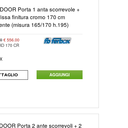
OOR Porta 1 anta scorrevole +
fissa finitura cromo 170 cm
ente (misura 165/170 h.195)
00
€ 556.00
KO 170 CR
X
TTAGLIO
OOR Porta 2 ante scorrevoli + 2