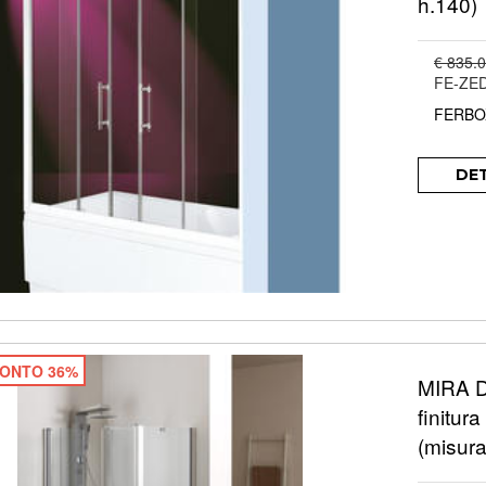
h.140)
€ 835.
FE-ZED
FERBO
DE
ONTO 36%
MIRA D
finitur
(misur