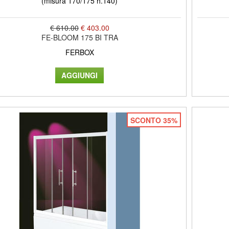
(misura 170/175 h.140)
€ 610.00
€ 403.00
FE-BLOOM 175 BI TRA
FERBOX
SCONTO 35%