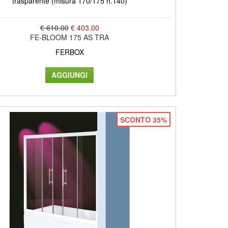
trasparente (misura 170/175 h.140)
€ 610.00
€ 403.00
FE-BLOOM 175 AS TRA
FERBOX
SCONTO 35%