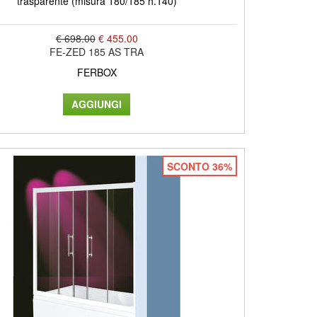
trasparente (misura 180/185 h.140)
€ 698.00
€ 455.00
FE-ZED 185 AS TRA
FERBOX
SCONTO 36%