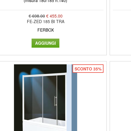
(misura 180/185 h.140)
€ 698.00
€ 455.00
FE-ZED 185 BI TRA
FERBOX
SCONTO 35%