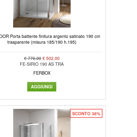
OR Porta battente finitura argento satinato 190 cm
trasparente (misura 185/190 h.195)
€ 776.00
€ 502.00
FE-SIRIO 190 AS TRA
FERBOX
SCONTO 36%