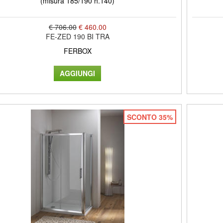
(misura 185/190 h.140)
€ 706.00
€ 460.00
FE-ZED 190 BI TRA
FERBOX
SCONTO 35%