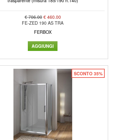
trasparente (misura 185/190 h.140)
€ 706.00
€ 460.00
FE-ZED 190 AS TRA
FERBOX
SCONTO 35%