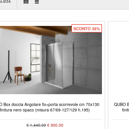
ALIZZA
SCONTO 38%
 Box doccia Angolare fix+porta scorrevole cm 70x130
QUBO Bo
finitura nero opaco (misura 67/69-127/129 h.195)
fin
€ 1,440.00
€ 900.00