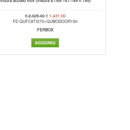
finitura acciaio inox (misura 67/69-147/149 h.195)
€ 2,325.00
€ 1,431.00
FE-QUFC8TI270+QUBODOOR150
FERBOX