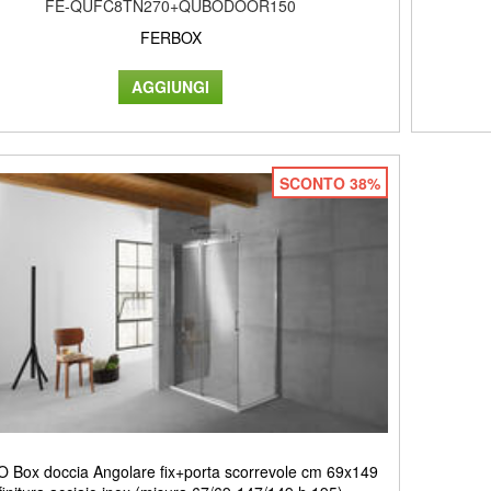
FE-QUFC8TN270+QUBODOOR150
FERBOX
SCONTO 38%
 Box doccia Angolare fix+porta scorrevole cm 69x149