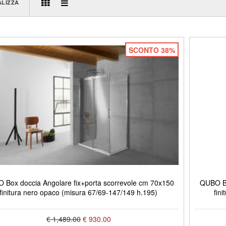
ALIZZA
SCONTO 38%
 Box doccia Angolare fix+porta scorrevole cm 70x150
QUBO Bo
finitura nero opaco (misura 67/69-147/149 h.195)
fin
€ 1,489.00
€ 930.00