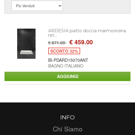
ARDESIA piatto doccia marmoresina
ret...
€ 459.00
€ 671.00
SCONTO 32%
BI-PDARD15070ANT
BAGNO ITALIANO
INFO
Chi Siamo