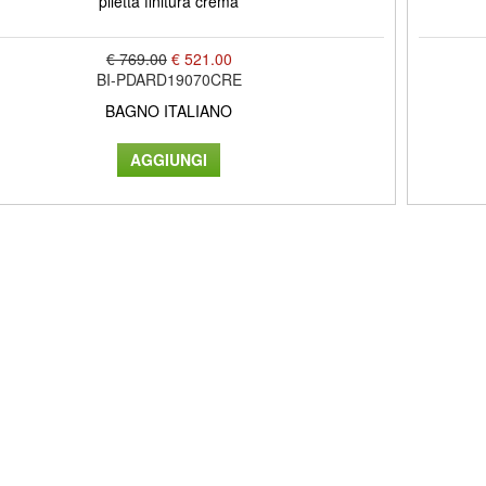
piletta finitura crema
€ 769.00
€ 521.00
BI-PDARD19070CRE
BAGNO ITALIANO