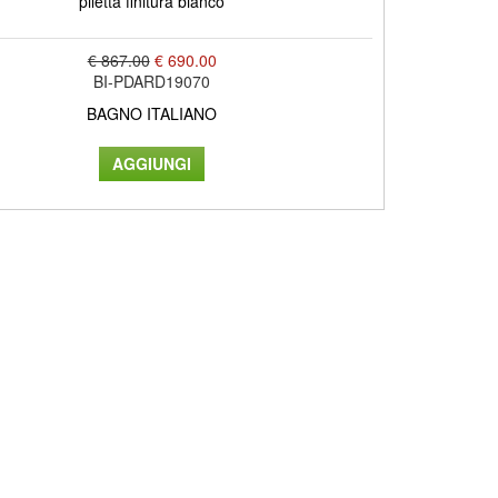
piletta finitura bianco
€ 867.00
€ 690.00
BI-PDARD19070
BAGNO ITALIANO