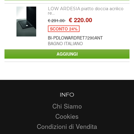
LOW ARDESIA piatto doccia acrilico
re...
€ 220.00
€ 291.00
SCONTO 24%
BI-PDLOWARDRET7290ANT
BAGNO ITALIANO
INFO
Chi Siamo
Cookies
Condizioni di Vendita