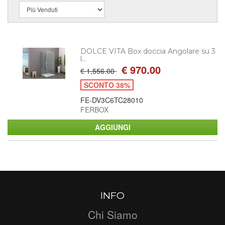
DOLCE VITA Box doccia Angolare su 3
l...
€ 970.00
€ 1,556.00
SCONTO 38%
FE-DV3C6TC28010
FERBOX
INFO
Chi Siamo