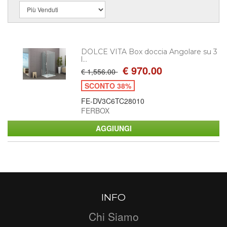
DOLCE VITA Box doccia Angolare su 3
l...
€ 970.00
€ 1,556.00
SCONTO 38%
FE-DV3C6TC28010
FERBOX
INFO
Chi Siamo