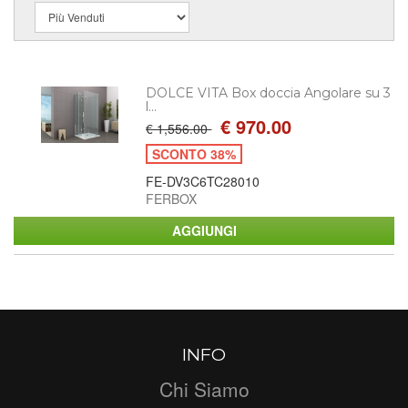
DOLCE VITA Box doccia Angolare su 3
l...
€ 970.00
€ 1,556.00
SCONTO 38%
FE-DV3C6TC28010
FERBOX
INFO
Chi Siamo