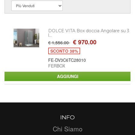
DOLCE VITA Box doccia Angolare su 3
l...
€ 970.00
€ 1,556.00
SCONTO 38%
FE-DV3C6TC28010
FERBOX
INFO
Chi Siamo