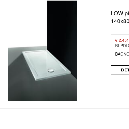
LOW pia
140x80 
€ 2,451
BI-PD
BAGNO
DE