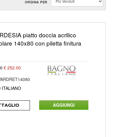
ORDINA PER
DESIA piatto doccia acrilico
olare 140x80 con piletta finitura
00
€ 252.00
ARDRET14080
 ITALIANO
TTAGLIO