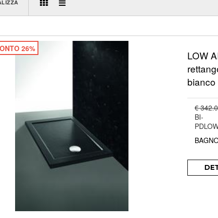
ALIZZA
ONTO 26%
LOW AR
rettang
bianco
€ 342.
BI-
PDLOW
BAGNO
DE