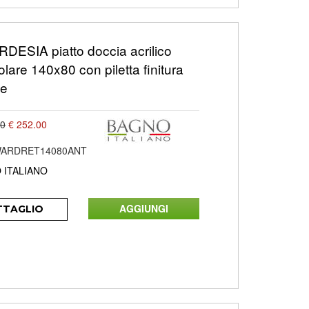
DESIA piatto doccia acrilico
olare 140x80 con piletta finitura
te
00
€ 252.00
ARDRET14080ANT
 ITALIANO
TTAGLIO