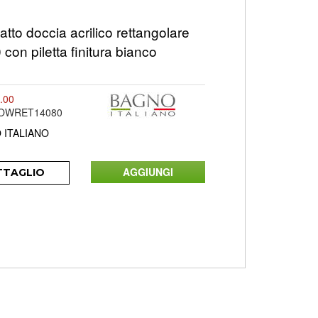
tto doccia acrilico rettangolare
con piletta finitura bianco
.00
LOWRET14080
 ITALIANO
TTAGLIO