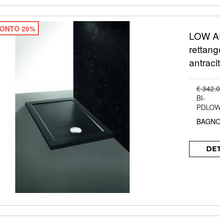
ONTO 26%
LOW AR
rettang
antraci
€ 342.
BI-
PDLOW
BAGNO
DE