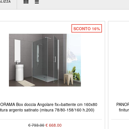
ALIZZA
SCONTO 16%
ORAMA Box doccia Angolare fix+battente cm 160x80
PANORA
nitura argento satinato (misura 78/80-158/160 h.200)
finit
€ 793.00
€ 668.00