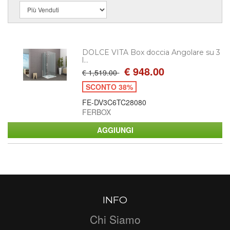
DOLCE VITA Box doccia Angolare su 3
l...
€ 948.00
€ 1,519.00
SCONTO 38%
FE-DV3C6TC28080
FERBOX
INFO
Chi Siamo