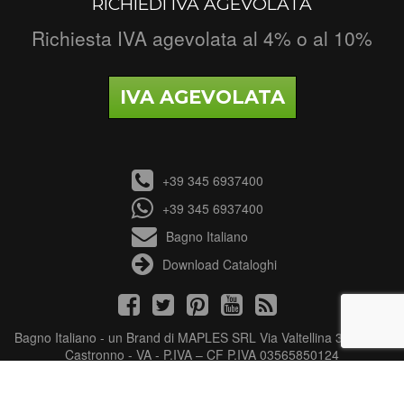
RICHIEDI IVA AGEVOLATA
Richiesta IVA agevolata al 4% o al 10%
IVA AGEVOLATA
+39 345 6937400
+39 345 6937400
Bagno Italiano
Download Cataloghi
Bagno Italiano - un Brand di MAPLES SRL Via Valtellina 3 - 21040
Castronno - VA - P.IVA – CF P.IVA 03565850124