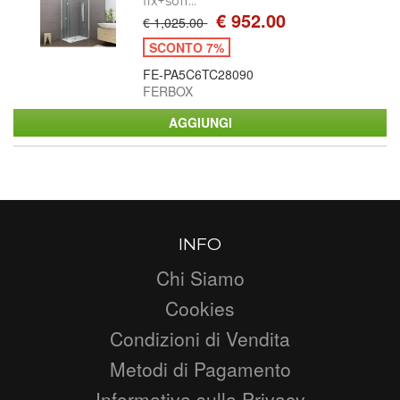
fix+soff...
€ 952.00
€ 1,025.00
SCONTO 7%
FE-PA5C6TC28090
FERBOX
INFO
Chi Siamo
Cookies
Condizioni di Vendita
Metodi di Pagamento
Informativa sulla Privacy