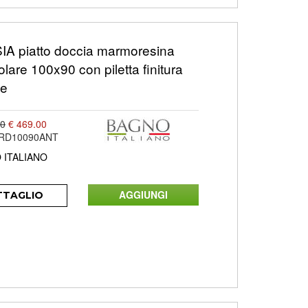
A piatto doccia marmoresina
olare 100x90 con piletta finitura
te
00
€ 469.00
ARD10090ANT
 ITALIANO
TTAGLIO