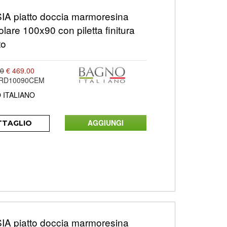
A piatto doccia marmoresina
olare 100x90 con piletta finitura
to
00
€ 469.00
ARD10090CEM
 ITALIANO
TTAGLIO
A piatto doccia marmoresina