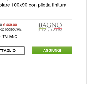
olare 100x90 con piletta finitura
00
€ 469.00
ARD10090CRE
 ITALIANO
TTAGLIO