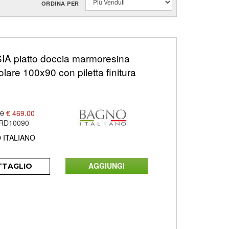
ORDINA PER
A piatto doccia marmoresina
olare 100x90 con piletta finitura
00
€ 469.00
ARD10090
 ITALIANO
TTAGLIO