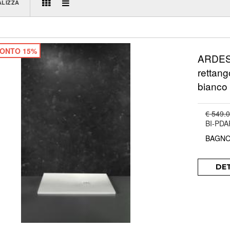
ALIZZA
ONTO 15%
ARDESI
rettang
bianco
€ 549.
BI-PD
BAGNO
DE