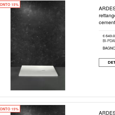
ONTO 15%
ARDESI
rettang
cemen
€ 549.
BI-PD
BAGNO
DE
ONTO 15%
ARDESI