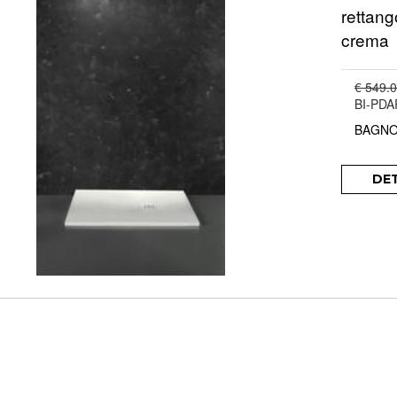
rettang
crema
€ 549.
BI-PD
BAGNO
DE