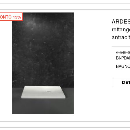
ONTO 15%
ARDESI
rettang
antraci
€ 549.
BI-PD
BAGNO
DE