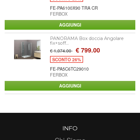
FE-PA6100X90 TRA CR
FERBOX
PANORAMA Box doccia Angolare
fix+soff...
€ 799.00
€ 1,074.00
SCONTO 26%
FE-PA5C6TC29010
FERBOX
INFO
Chi Siamo