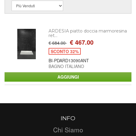
ARDESIA piatto doccia marmoresina
ret...
€ 467.00
€ 684.00
SCONTO 32%
BI-PDARD13090ANT
BAGNO ITALIANO
INFO
Chi Siamo