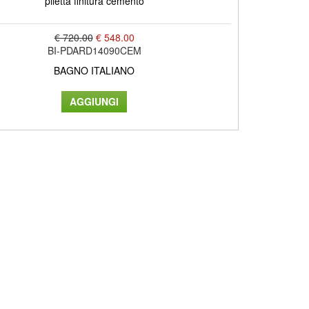
piletta finitura cemento
€ 720.00
€ 548.00
BI-PDARD14090CEM
BAGNO ITALIANO