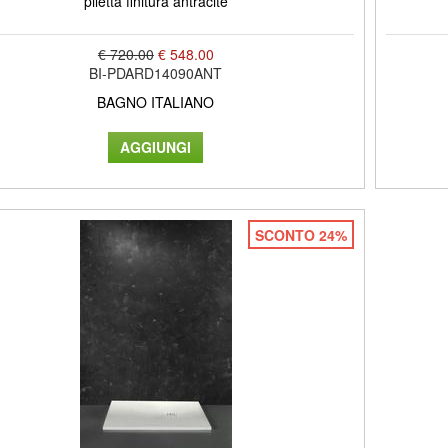
piletta finitura antracite
€ 720.00
€ 548.00
BI-PDARD14090ANT
BAGNO ITALIANO
SCONTO 24%