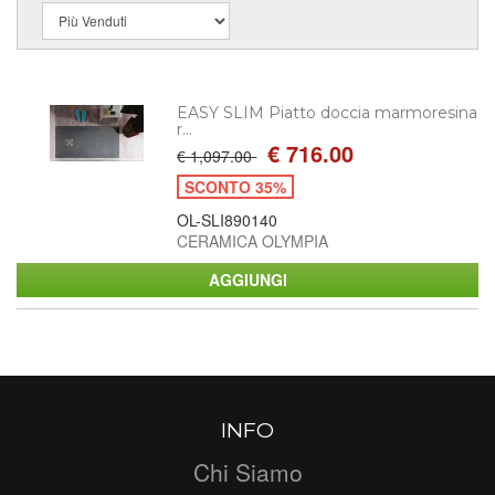
EASY SLIM Piatto doccia marmoresina
r...
€ 716.00
€ 1,097.00
SCONTO 35%
OL-SLI890140
CERAMICA OLYMPIA
INFO
Chi Siamo