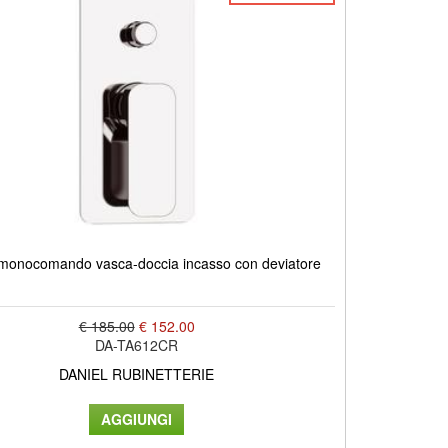
monocomando vasca-doccia incasso con deviatore
€ 185.00
€ 152.00
DA-TA612CR
DANIEL RUBINETTERIE