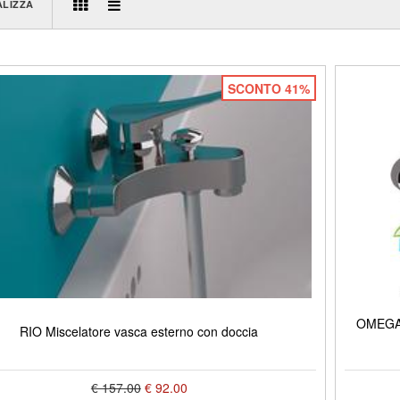
ALIZZA
SCONTO 41%
OMEGA 
RIO Miscelatore vasca esterno con doccia
€ 157.00
€ 92.00