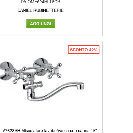
DA-OME624HLT8CR
DANIEL RUBINETTERIE
SCONTO 42%
 V7623SH Miscelatore lavabo/vasca con canna ''S''