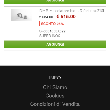
DMB Miscelatore bidet 3-fori inox 316L
€ 515.00
€ 684.00
SCONTO 25%
SI-0031053X022
SUPER INOX
INFO
Chi Siamo
Cookies
Condizioni di Vendita