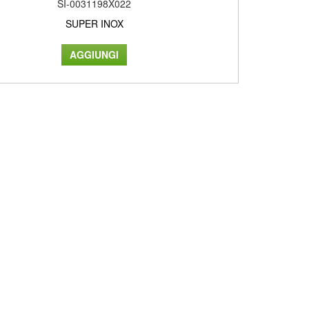
SI-0031198X022
SUPER INOX