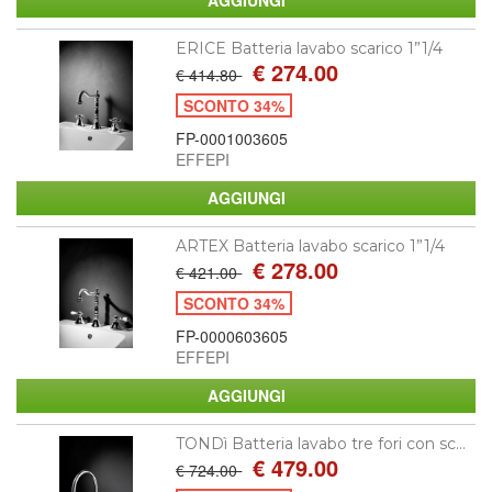
ERICE Batteria lavabo scarico 1”1/4
€ 274.00
€ 414.80
SCONTO 34%
FP-0001003605
EFFEPI
ARTEX Batteria lavabo scarico 1”1/4
€ 278.00
€ 421.00
SCONTO 34%
FP-0000603605
EFFEPI
TONDì Batteria lavabo tre fori con sc...
€ 479.00
€ 724.00