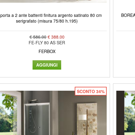
porta a 2 ante battenti finitura argento satinato 80 cm
BOREAS 
serigrafato (misura 75/80 h.195)
€ 586.00
€ 388.00
FE-FLY 80 AS SER
FERBOX
SCONTO 34%