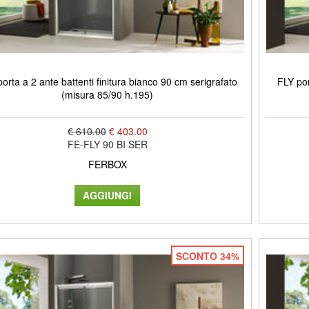
orta a 2 ante battenti finitura bianco 90 cm serigrafato
FLY por
(misura 85/90 h.195)
€ 610.00
€ 403.00
FE-FLY 90 BI SER
FERBOX
SCONTO 34%