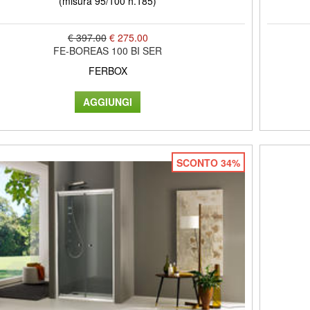
(misura 95/100 h.185)
€ 397.00
€ 275.00
FE-BOREAS 100 BI SER
FERBOX
SCONTO 34%