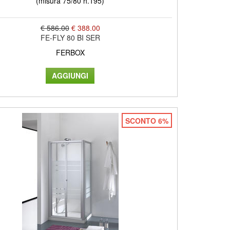
(misura 75/80 h.195)
€ 586.00
€ 388.00
FE-FLY 80 BI SER
FERBOX
SCONTO 6%