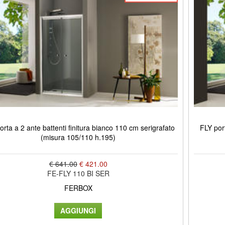
orta a 2 ante battenti finitura bianco 110 cm serigrafato
FLY port
(misura 105/110 h.195)
€ 641.00
€ 421.00
FE-FLY 110 BI SER
FERBOX