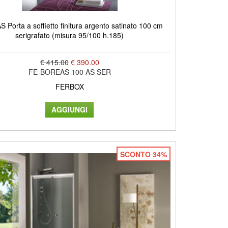
Porta a soffietto finitura argento satinato 100 cm
serigrafato (misura 95/100 h.185)
€ 415.00
€ 390.00
FE-BOREAS 100 AS SER
FERBOX
SCONTO 34%