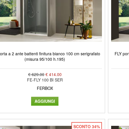
orta a 2 ante battenti finitura bianco 100 cm serigrafato
FLY port
(misura 95/100 h.195)
€ 629.00
€ 414.00
FE-FLY 100 BI SER
FERBOX
SCONTO 34%