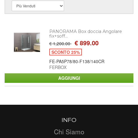
PANORAMA Box doccia Angolare
fix+soff...
€ 899.00
€ 1,200.00
SCONTO 25%
FE-PA5P78/80-F138/140CR
FERBOX
INFO
Chi Siamo