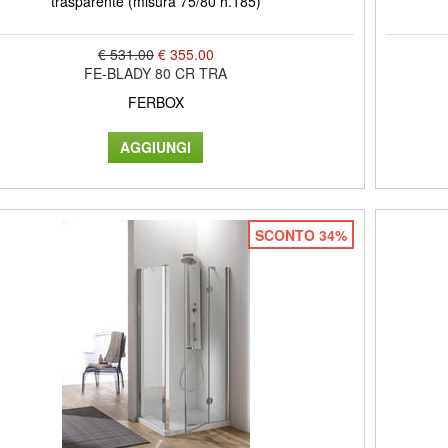
trasparente (misura 75/80 h.185)
€ 531.00
€ 355.00
FE-BLADY 80 CR TRA
FERBOX
SCONTO 34%