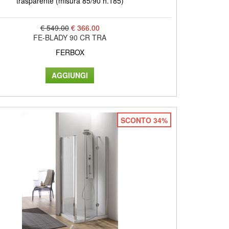
trasparente (misura 85/90 h.185)
€ 549.00
€ 366.00
FE-BLADY 90 CR TRA
FERBOX
SCONTO 34%