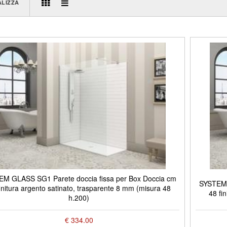
ALIZZA
M GLASS SG1 Parete doccia fissa per Box Doccia cm
SYSTEM 
initura argento satinato, trasparente 8 mm (misura 48
48 fi
h.200)
€ 334.00