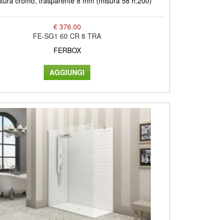
nitura cromo, trasparente 8 mm (misura 58 h.200)
€ 376.00
FE-SG1 60 CR 8 TRA
FERBOX