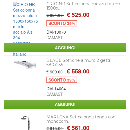
CRIO NR Set colonna mezzo totem
1500x...
€ 525.00
€ 854.00
SCONTO 39%
DM-13070
DAMAST
BLADE Soffione a muro 2 getti
580x235
€ 558.00
€ 909.00
SCONTO 39%
DM-14004
DAMAST
MARLENA Set colonna tonda con
monocom...
€ 561.00
€ 915.00