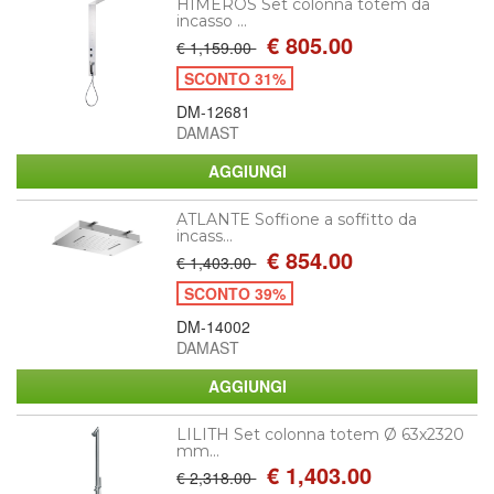
HIMEROS Set colonna totem da
incasso ...
€ 805.00
€ 1,159.00
SCONTO 31%
DM-12681
DAMAST
ATLANTE Soffione a soffitto da
incass...
€ 854.00
€ 1,403.00
SCONTO 39%
DM-14002
DAMAST
LILITH Set colonna totem Ø 63x2320
mm...
€ 1,403.00
€ 2,318.00