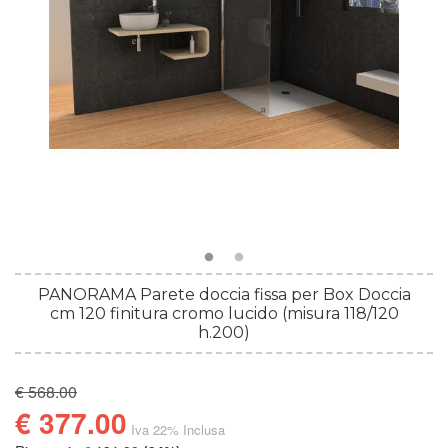
PANORAMA Parete doccia fissa per Box Doccia
cm 120 finitura cromo lucido (misura 118/120
h.200)
€ 568.00
€ 377.00
Iva 22% Inclusa