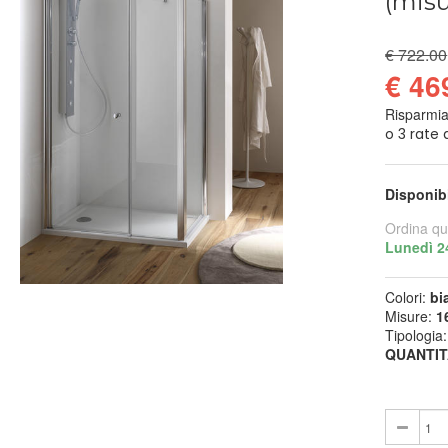
(misu
€ 722.00
€ 46
Risparmi
Disponib
Ordina qu
Lunedì 2
Colori:
bi
Misure:
1
Tipologia
QUANTIT