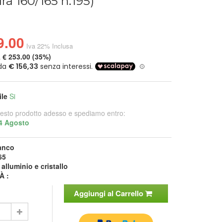
ra 160/165 h.195)
9.00
Iva 22% Inclusa
a
€ 253.00 (35%)
ile
Si
esto prodotto adesso e spediamo entro:
4 Agosto
anco
65
:
alluminio e cristallo
À :
Aggiungi al Carrello