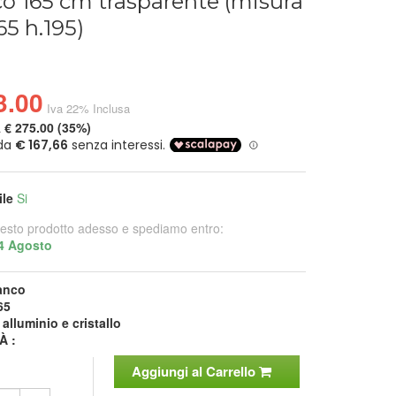
o 165 cm trasparente (misura
65 h.195)
3.00
Iva 22% Inclusa
a
€ 275.00 (35%)
ile
Si
esto prodotto adesso e spediamo entro:
4 Agosto
anco
65
:
alluminio e cristallo
À :
Aggiungi al Carrello