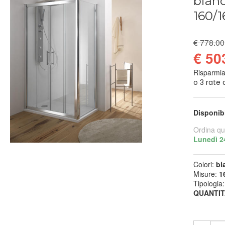
bianc
160/1
€ 778.00
€ 50
Risparmi
Disponib
Ordina qu
Lunedì 2
Colori:
bi
Misure:
1
Tipologia
QUANTIT