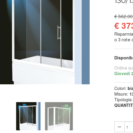
130/1
€ 562.00
€ 37
Risparmi
Disponib
Ordina qu
Giovedì 
Colori:
bi
Misure:
1
Tipologia
QUANTIT