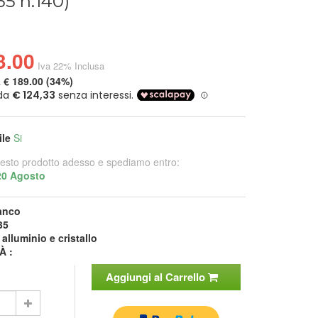
35 h.140)
3.00
Iva 22% Inclusa
a
€ 189.00 (34%)
ile
Si
esto prodotto adesso e spediamo entro:
20 Agosto
anco
35
:
alluminio e cristallo
À :
Aggiungi al Carrello