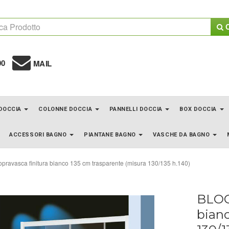
C
00
MAIL
 DOCCIA
COLONNE DOCCIA
PANNELLI DOCCIA
BOX DOCCIA
ACCESSORI BAGNO
PIANTANE BAGNO
VASCHE DA BAGNO
avasca finitura bianco 135 cm trasparente (misura 130/135 h.140)
BLOO
bianc