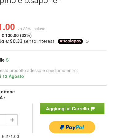
pino e p.sapone -
1.00
Iva 22% Inclusa
a
€ 130.00 (32%)
ile
Si
esto prodotto adesso e spediamo entro:
ì 12 Agosto
:
ottone
À :
Aggiungi al Carrello
:
€ 271.00