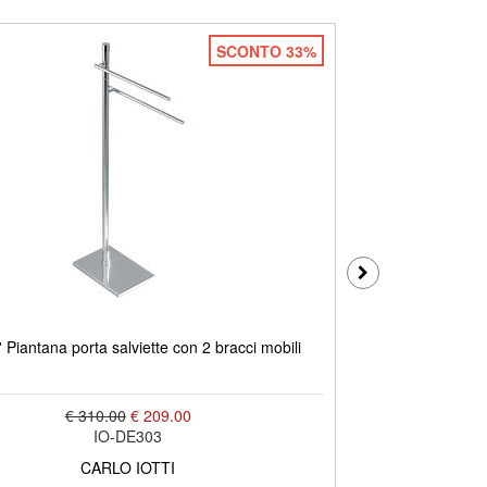
SCONTO 33%
Piantana porta salviette con 2 bracci mobili
DECO' Piant
€ 310.00
€ 209.00
IO-DE303
CARLO IOTTI