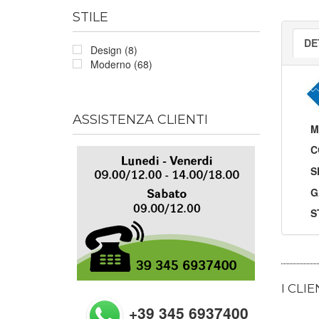
STILE
DE
Design (8)
Moderno (68)
ASSISTENZA CLIENTI
M
C
S
G
S
I CLI
+39 345 6937400