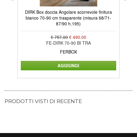
DIRK Box doccia Angolare scorrevole finitura
ADR
bianco 70-90 cm trasparente (misura 68/71-
bi
87/90 h.195)
€ 757.00
€ 490.00
FE-DIRK 70-90 BI TRA
FERBOX
PRODOTTI VISTI DI RECENTE