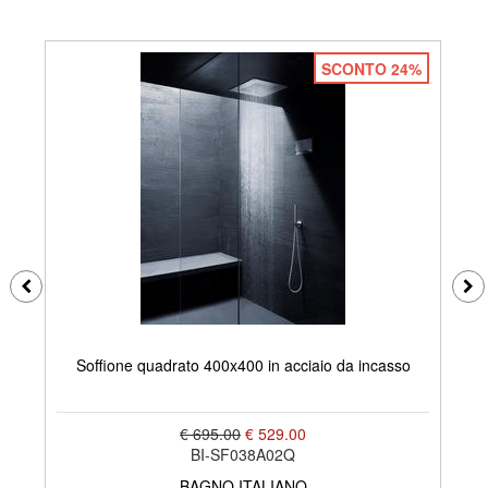
SCONTO 24%
S
Soffione quadrato 400x400 in acciaio da incasso
€ 695.00
€ 529.00
BI-SF038A02Q
BAGNO ITALIANO