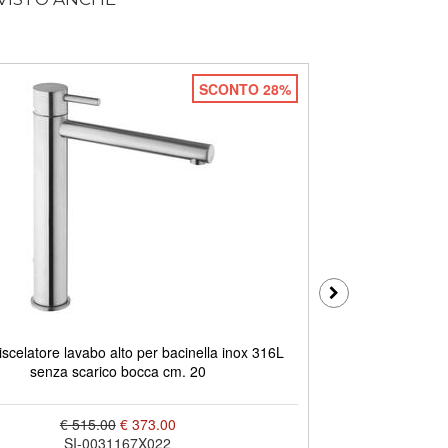
SCONTO 28%
celatore lavabo alto per bacinella inox 316L
DMB Miscelatore
senza scarico bocca cm. 20
€ 515.00
€ 373.00
SI-0031167X022