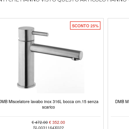
SCONTO 25%
DMB Miscelatore lavabo inox 316L bocca cm.15 senza
DMB Mis
scarico
€ 472.00
€ 352.00
SI-0031164X022