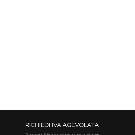
RICHIEDI IVA AGEVOLATA
Richiesta IVA agevolata al 4% o al 10%