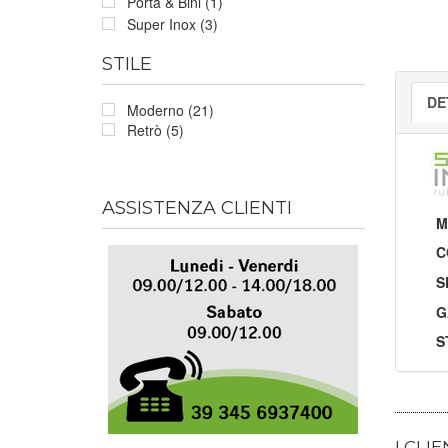
Porta & Bini (1)
Super Inox (3)
STILE
DE
Moderno (21)
Retrò (5)
ASSISTENZA CLIENTI
M
C
S
G
S
I CLI