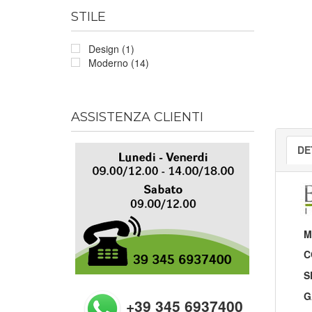
STILE
Design (1)
Moderno (14)
ASSISTENZA CLIENTI
DE
M
C
S
G
+39 345 6937400