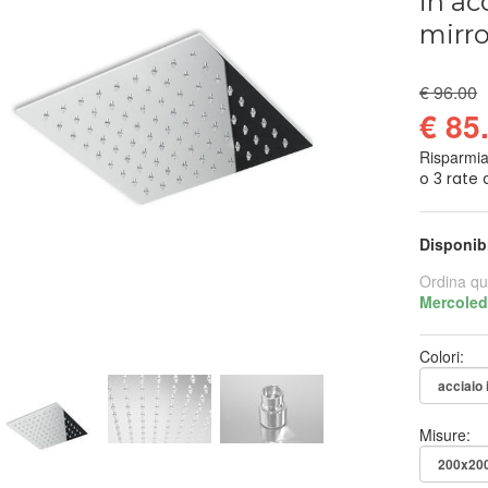
in ac
mirro
€ 96.00
€ 85
Risparmi
Disponib
Ordina qu
Mercoled
Colori:
Misure: