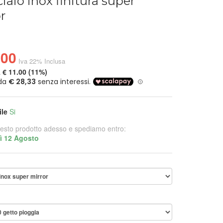
ciaio inox finitura super
r
.00
Iva 22% Inclusa
a
€ 11.00 (11%)
ile
Si
esto prodotto adesso e spediamo entro:
ì 12 Agosto