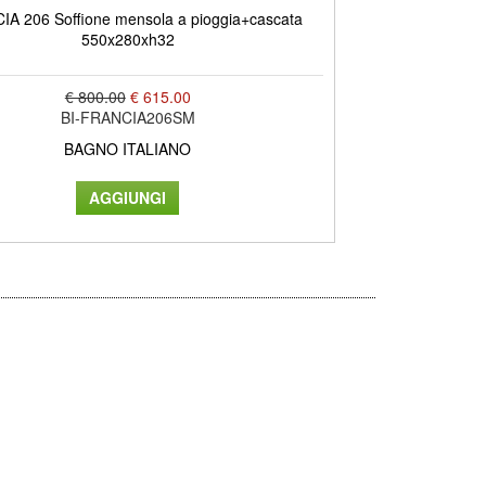
A 206 Soffione mensola a pioggia+cascata
SPAGNA 204 S
550x280xh32
630
€ 800.00
€ 615.00
BI-FRANCIA206SM
BAGNO ITALIANO