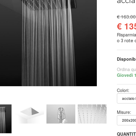
accia
€ 163.00
€ 13
Risparmi
Disponib
Ordina qu
Giovedì 
Colori:
Misure:
QUANTIT