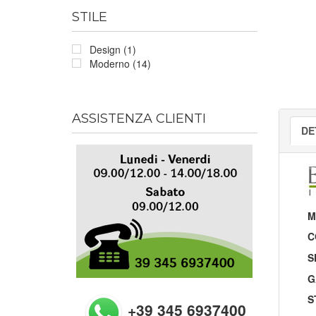
STILE
Design (1)
Moderno (14)
ASSISTENZA CLIENTI
DE
M
C
S
G
S
+39 345 6937400