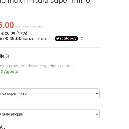
io inox finitura super mirror
5.00
Iva 22% Inclusa
a
€ 28.00 (17%)
ile
Si
esto prodotto adesso e spediamo entro:
13 Agosto
À :