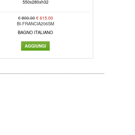
550x280xh32
630
€ 800.00
€ 615.00
BI-FRANCIA206SM
BAGNO ITALIANO