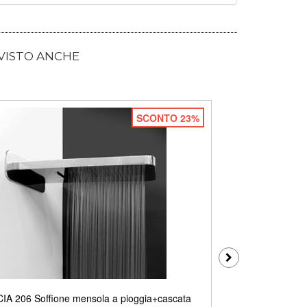
 VISTO ANCHE
SCONTO 23%
A 206 Soffione mensola a pioggia+cascata
SPAGNA 204 S