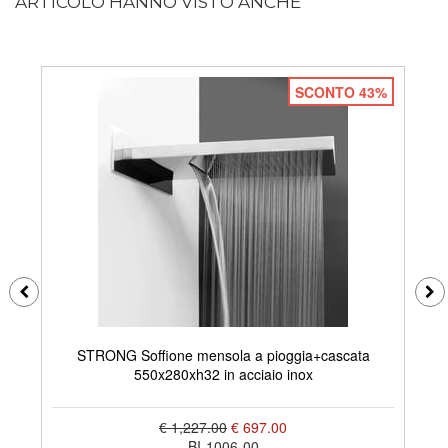
ARTICOLO HANNO VISTO ANCHE
SCONTO 43%
STRONG Soffione mensola a pioggia+cascata
F
550x280xh32 in acciaio inox
€ 1,227.00
€ 697.00
BI-1006-00