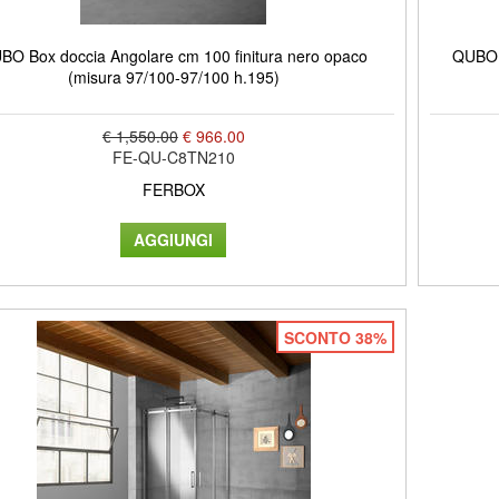
BO Box doccia Angolare cm 100 finitura nero opaco
QUBO B
(misura 97/100-97/100 h.195)
€ 1,550.00
€ 966.00
FE-QU-C8TN210
FERBOX
SCONTO 38%