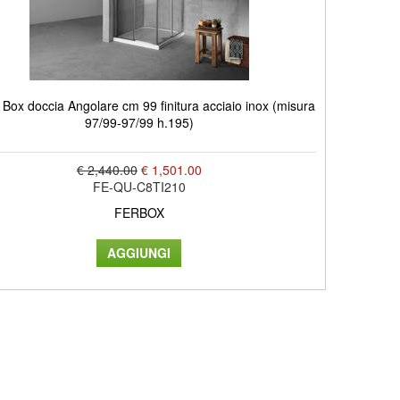
ox doccia Angolare cm 99 finitura acciaio inox (misura
97/99-97/99 h.195)
€ 2,440.00
€ 1,501.00
FE-QU-C8TI210
FERBOX