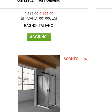
con piletta finitura cemento
€ 549.00
€ 495.00
BI-PDARD100100CEM
BAGNO ITALIANO
SCONTO 38%