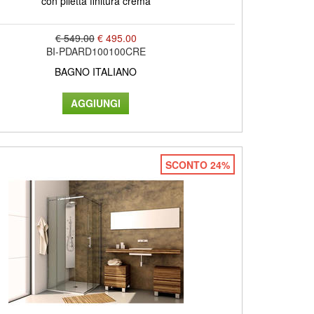
con piletta finitura crema
€ 549.00
€ 495.00
BI-PDARD100100CRE
BAGNO ITALIANO
SCONTO 24%