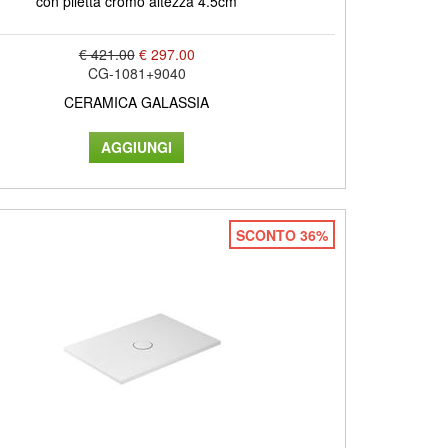
con piletta cromo altezza 4.5cm
€ 421.00
€ 297.00
CG-1081+9040
CERAMICA GALASSIA
SCONTO 36%