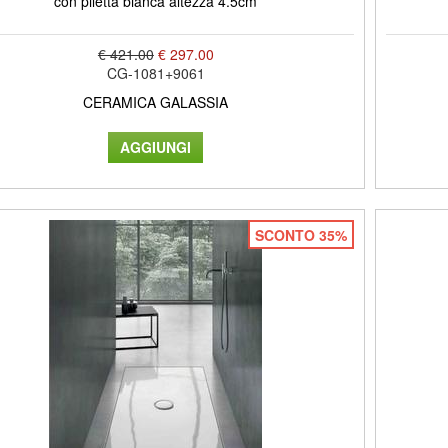
con piletta bianca altezza 4.5cm
€ 421.00
€ 297.00
CG-1081+9061
CERAMICA GALASSIA
SCONTO 35%