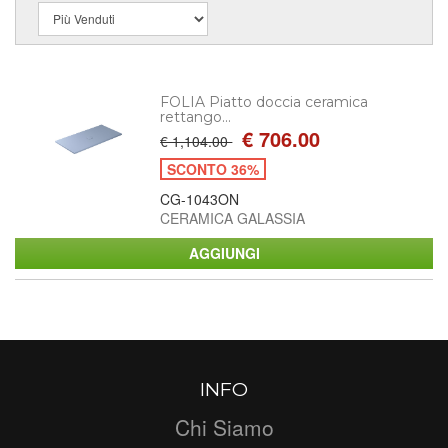
FOLIA Piatto doccia ceramica
rettango...
€ 706.00
€ 1,104.00
SCONTO 36%
CG-1043ON
CERAMICA GALASSIA
INFO
Chi Siamo