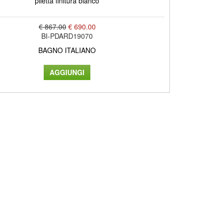
piletta finitura bianco
€ 867.00
€ 690.00
BI-PDARD19070
BAGNO ITALIANO