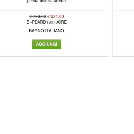
piletta finitura crema
€ 769.00
€ 521.00
BI-PDARD19070CRE
BAGNO ITALIANO