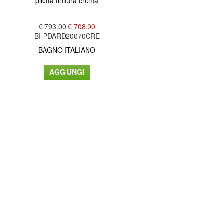
piletta finitura crema
€ 793.00
€ 708.00
BI-PDARD20070CRE
BAGNO ITALIANO