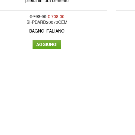
piletta finitura cemento
€ 793.00
€ 708.00
BI-PDARD20070CEM
BAGNO ITALIANO