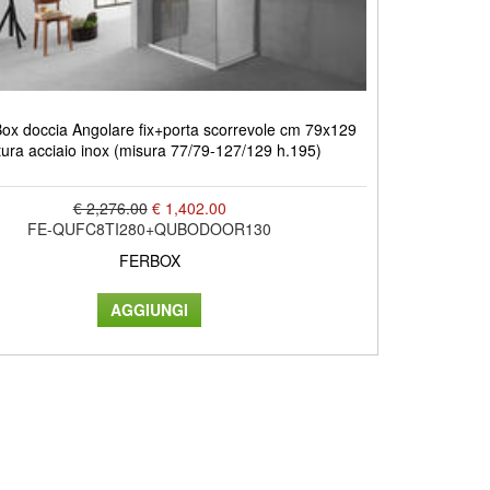
x doccia Angolare fix+porta scorrevole cm 79x129
itura acciaio inox (misura 77/79-127/129 h.195)
€ 2,276.00
€ 1,402.00
FE-QUFC8TI280+QUBODOOR130
FERBOX