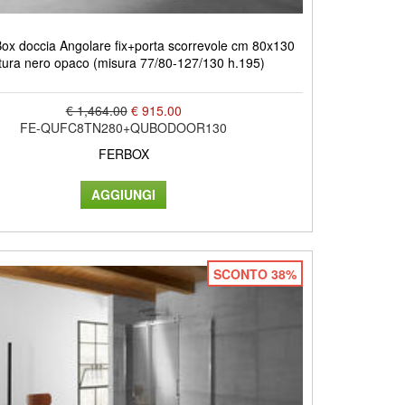
x doccia Angolare fix+porta scorrevole cm 80x130
itura nero opaco (misura 77/80-127/130 h.195)
€ 1,464.00
€ 915.00
FE-QUFC8TN280+QUBODOOR130
FERBOX
SCONTO 38%