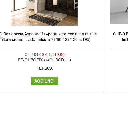
 Box doccia Angolare fix+porta scorrevole cm 80x130
QUBO Bo
finitura cromo lucido (misura 77/80-127/130 h.195)
fin
€ 1,464.00
€ 1,119.00
FE-QUBOFIX80+QUBOD130
FERBOX