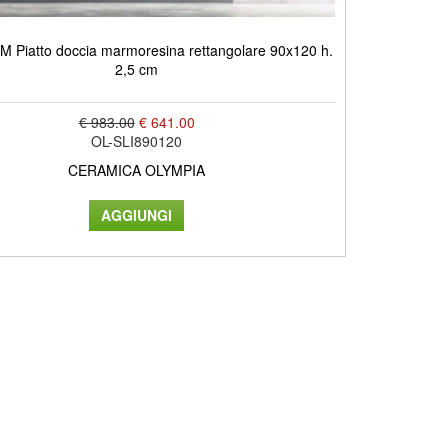
M Piatto doccia marmoresina rettangolare 90x120 h.
2,5 cm
€ 983.00
€ 641.00
OL-SLI890120
CERAMICA OLYMPIA