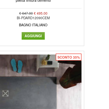
piletta finitura cemento
€ 647.00
€ 495.00
BI-PDARD12090CEM
BAGNO ITALIANO
SCONTO 35%