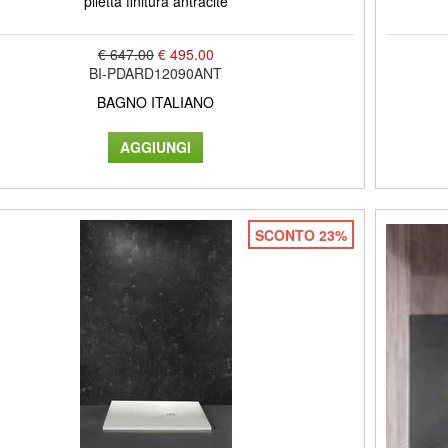
piletta finitura antracite
€ 647.00
€ 495.00
BI-PDARD12090ANT
BAGNO ITALIANO
SCONTO 23%